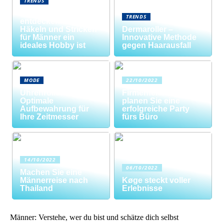
TRENDS
Neue Welten
TRENDS
entdecken: Warum
Häkeln und Stricken
Dermaroller –
für Männer ein
Innovative Methode
ideales Hobby ist
gegen Haarausfall
MODE
22/10/2022
Uhrenrolle: Die
Firmenfeier? So
Optimale
planen Sie eine
Aufbewahrung für
erfolgreiche Party
Ihre Zeitmesser
fürs Büro
14/10/2022
06/10/2022
Machen Sie eine
Männerreise nach
Køge steckt voller
Thailand
Erlebnisse
Männer: Verstehe, wer du bist und schätze dich selbst