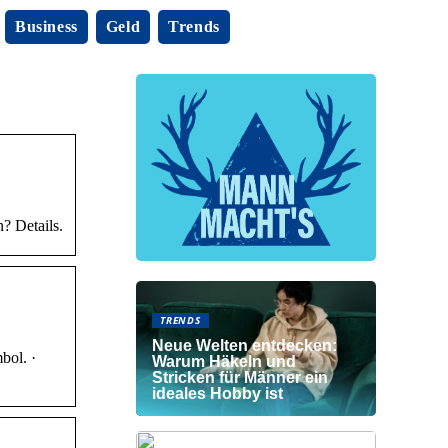
Business
Geld
Trends
? Details.
TRENDS
Neue Welten entdecken:
bol. ·
Warum Häkeln und
Stricken für Männer ein
ideales Hobby ist