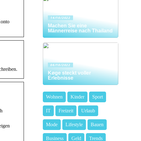
14/10/2022
Konto
Machen Sie eine
Männerreise nach Thailand
06/10/2022
chreiben.
Køge steckt voller
Erlebnisse
Wohnen
Kinder
Sport
IT
Freizeit
Urlaub
ch
Mode
Lifestyle
Bauen
eigen
Business
Geld
Trends