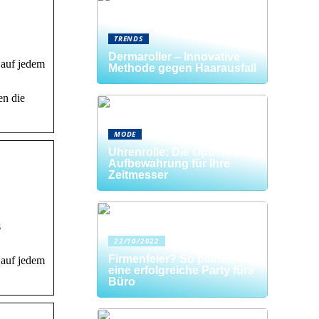
TRENDS
Dermaroller – Innovative
 auf jedem
Methode gegen Haarausfall
en die
MODE
Uhrenrolle: Die Optimale
Aufbewahrung für Ihre
Zeitmesser
s
22/10/2022
Firmenfeier? So planen Sie
 auf jedem
eine erfolgreiche Party fürs
Büro