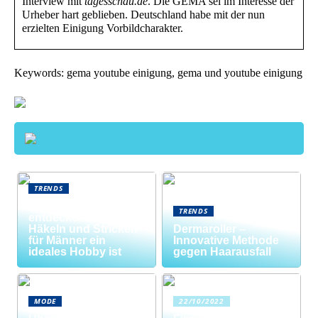
Interview mit
tagesschau.de
. Die GEMA sei im Interesse der
Urheber hart geblieben. Deutschland habe mit der nun
erzielten Einigung Vorbildcharakter.
Keywords: gema youtube einigung, gema und youtube einigung
TRENDS
Neue Welten
TRENDS
entdecken: Warum
Häkeln und Stricken
Dermaroller –
für Männer ein
Innovative Methode
ideales Hobby ist
gegen Haarausfall
MODE
22/10/2022