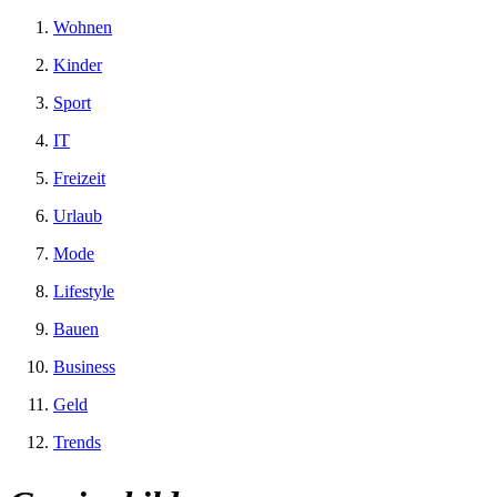
Wohnen
Kinder
Sport
IT
Freizeit
Urlaub
Mode
Lifestyle
Bauen
Business
Geld
Trends