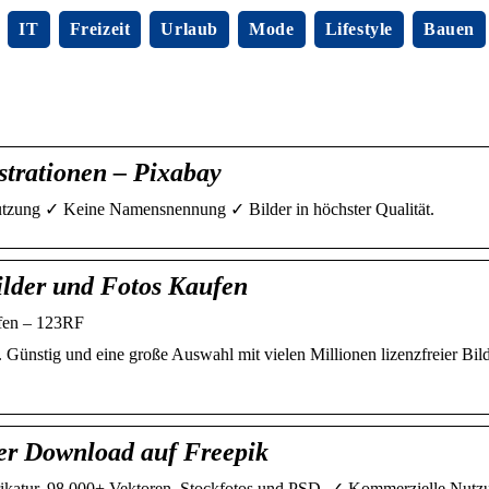
IT
Freizeit
Urlaub
Mode
Lifestyle
Bauen
strationen – Pixabay
Nutzung ✓ Keine Namensnennung ✓ Bilder in höchster Qualität.
ilder und Fotos Kaufen
ufen – 123RF
Günstig und eine große Auswahl mit vielen Millionen lizenzfreier Bild
ser Download auf Freepik
ikatur. 98.000+ Vektoren, Stockfotos und PSD. ✓ Kommerzielle Nutzu