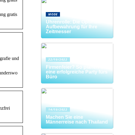
ng gratis
MODE
Uhrenrolle: Die Optimale
Aufbewahrung für Ihre
Zeitmesser
grafie und
22/10/2022
Firmenfeier? So planen Sie
eine erfolgreiche Party fürs
 anderswo
Büro
nzfrei
14/10/2022
Machen Sie eine
Männerreise nach Thailand