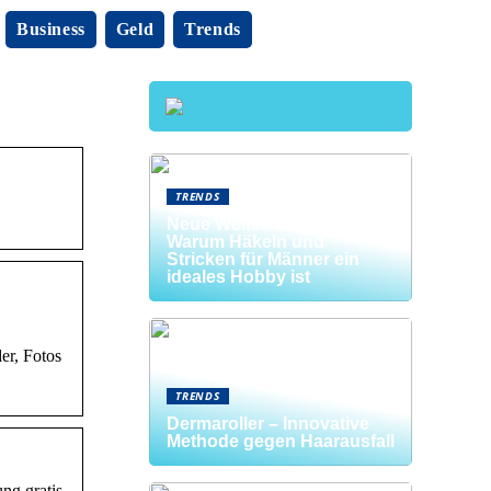
Business
Geld
Trends
TRENDS
Neue Welten entdecken:
Warum Häkeln und
Stricken für Männer ein
ideales Hobby ist
er, Fotos
TRENDS
Dermaroller – Innovative
Methode gegen Haarausfall
ng gratis