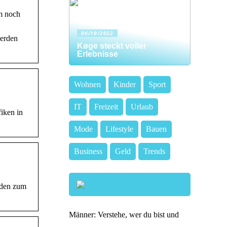
m noch
06/10/2022
werden
Køge steckt voller
Erlebnisse
Wohnen
Kinder
Sport
IT
Freizeit
Urlaub
iken in
Mode
Lifestyle
Bauen
Business
Geld
Trends
rden zum
Männer: Verstehe, wer du bist und