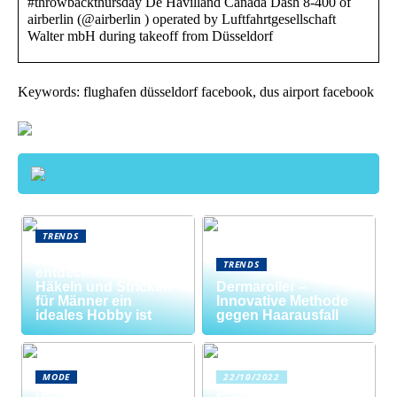
#throwbackthursday De Havilland Canada Dash 8-400 of
airberlin (@airberlin ) operated by Luftfahrtgesellschaft
Walter mbH during takeoff from Düsseldorf
Keywords: flughafen düsseldorf facebook, dus airport facebook
TRENDS
Neue Welten
TRENDS
entdecken: Warum
Häkeln und Stricken
Dermaroller –
für Männer ein
Innovative Methode
ideales Hobby ist
gegen Haarausfall
MODE
22/10/2022