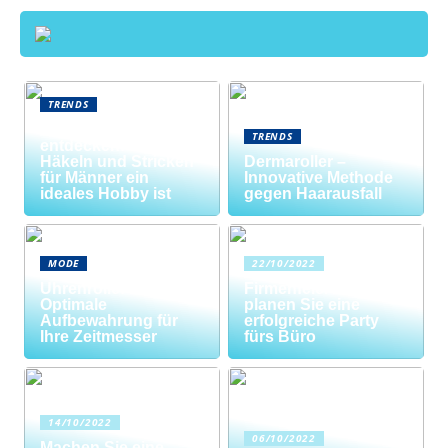
TRENDS
Neue Welten
TRENDS
entdecken: Warum
Häkeln und Stricken
Dermaroller –
für Männer ein
Innovative Methode
ideales Hobby ist
gegen Haarausfall
MODE
22/10/2022
Uhrenrolle: Die
Firmenfeier? So
Optimale
planen Sie eine
Aufbewahrung für
erfolgreiche Party
Ihre Zeitmesser
fürs Büro
14/10/2022
06/10/2022
Machen Sie eine