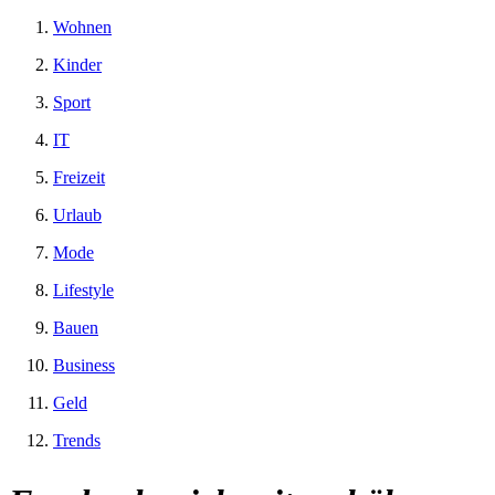
Wohnen
Kinder
Sport
IT
Freizeit
Urlaub
Mode
Lifestyle
Bauen
Business
Geld
Trends