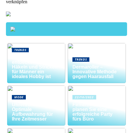
verknüpfen
TRENDS
Neue Welten
TRENDS
entdecken: Warum
Häkeln und Stricken
Dermaroller –
für Männer ein
Innovative Methode
ideales Hobby ist
gegen Haarausfall
MODE
22/10/2022
Uhrenrolle: Die
Firmenfeier? So
Optimale
planen Sie eine
Aufbewahrung für
erfolgreiche Party
Ihre Zeitmesser
fürs Büro