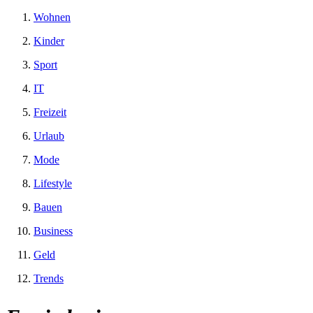
Wohnen
Kinder
Sport
IT
Freizeit
Urlaub
Mode
Lifestyle
Bauen
Business
Geld
Trends