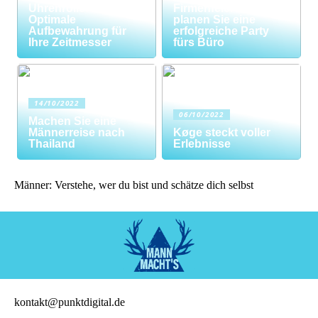
Uhrenrolle: Die
Firmenfeier? So
Optimale
planen Sie eine
Aufbewahrung für
erfolgreiche Party
Ihre Zeitmesser
fürs Büro
14/10/2022
06/10/2022
Machen Sie eine
Männerreise nach
Køge steckt voller
Thailand
Erlebnisse
Männer: Verstehe, wer du bist und schätze dich selbst
kontakt@punktdigital.de