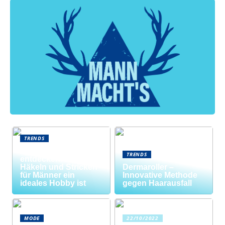
TRENDS
Neue Welten
TRENDS
entdecken: Warum
Häkeln und Stricken
Dermaroller –
für Männer ein
Innovative Methode
ideales Hobby ist
gegen Haarausfall
MODE
22/10/2022