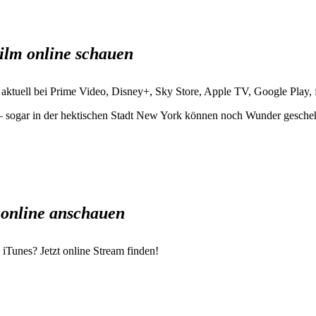
ilm online schauen
 aktuell bei Prime Video, Disney+, Sky Store, Apple TV, Google Play, 
– sogar in der hektischen Stadt New York können noch Wunder gesche
 online anschauen
iTunes? Jetzt online Stream finden!