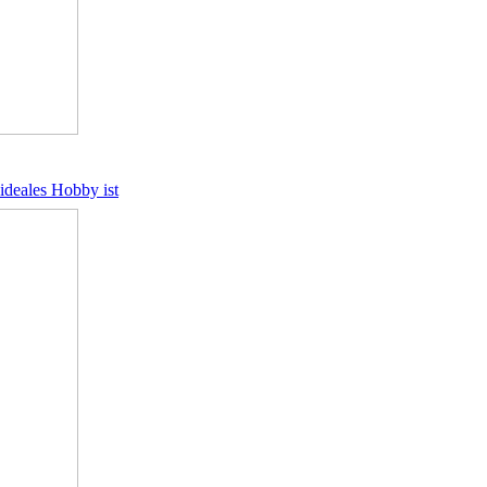
ideales Hobby ist