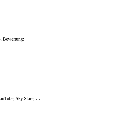
o. Bewertung:
YouTube, Sky Store, …