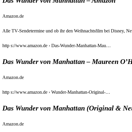
Das Wunder von Manhattan – Amazon
Amazon.de
Alle TV-Sendetermine und ob ihr den Weihnachtsfilm bei Disney, Net
http s://www.amazon.de › Das-Wunder-Manhattan-Mau…
Das Wunder von Manhattan – Maureen O’
Amazon.de
http s://www.amazon.de › Wunder-Manhattan-Original-…
Das Wunder von Manhattan (Original & Neu
Amazon.de