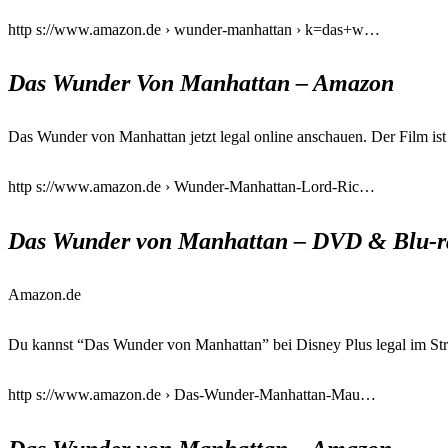
http s://www.amazon.de › wunder-manhattan › k=das+w…
Das Wunder Von Manhattan – Amazon
Das Wunder von Manhattan jetzt legal online anschauen. Der Film is
http s://www.amazon.de › Wunder-Manhattan-Lord-Ric…
Das Wunder von Manhattan – DVD & Blu-r
Amazon.de
Du kannst “Das Wunder von Manhattan” bei Disney Plus legal im S
http s://www.amazon.de › Das-Wunder-Manhattan-Mau…