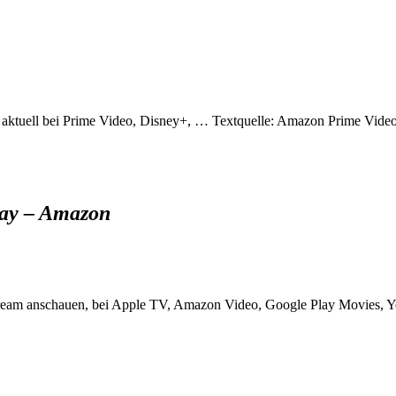
t aktuell bei Prime Video, Disney+, … Textquelle: Amazon Prime Vide
ay – Amazon
tream anschauen, bei Apple TV, Amazon Video, Google Play Movies, 