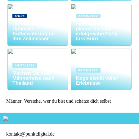
MODE
22/10/2022
Uhrenrolle: Die
Firmenfeier? So
Optimale
planen Sie eine
Aufbewahrung für
erfolgreiche Party
Ihre Zeitmesser
fürs Büro
14/10/2022
06/10/2022
Machen Sie eine
Männerreise nach
Køge steckt voller
Thailand
Erlebnisse
Männer: Verstehe, wer du bist und schätze dich selbst
kontakt@punktdigital.de