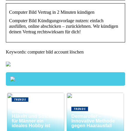
Computer Bild Vertrag in 2 Minuten kündigen
Computer Bild Kündigungsvorlage nutzen: einfach
ausfüllen, online abschicken – zurücklehnen. Wir kündigen
deinen Vertrag rechtswirksam für dich!
Keywords: computer bild account löschen
TRENDS
Neue Welten
TRENDS
entdecken: Warum
Häkeln und Stricken
Dermaroller –
für Männer ein
Innovative Methode
ideales Hobby ist
gegen Haarausfall