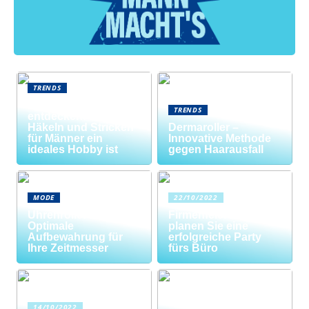
TRENDS
Neue Welten
TRENDS
entdecken: Warum
Häkeln und Stricken
Dermaroller –
für Männer ein
Innovative Methode
ideales Hobby ist
gegen Haarausfall
MODE
22/10/2022
Uhrenrolle: Die
Firmenfeier? So
Optimale
planen Sie eine
Aufbewahrung für
erfolgreiche Party
Ihre Zeitmesser
fürs Büro
14/10/2022