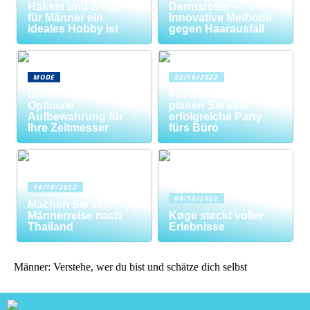
Häkeln und Stricken
Dermaroller –
für Männer ein
Innovative Methode
ideales Hobby ist
gegen Haarausfall
MODE
22/10/2022
Uhrenrolle: Die
Firmenfeier? So
Optimale
planen Sie eine
Aufbewahrung für
erfolgreiche Party
Ihre Zeitmesser
fürs Büro
14/10/2022
06/10/2022
Machen Sie eine
Männerreise nach
Køge steckt voller
Thailand
Erlebnisse
Männer: Verstehe, wer du bist und schätze dich selbst