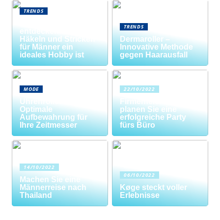
TRENDS
Neue Welten
TRENDS
entdecken: Warum
Häkeln und Stricken
Dermaroller –
für Männer ein
Innovative Methode
ideales Hobby ist
gegen Haarausfall
MODE
22/10/2022
Uhrenrolle: Die
Firmenfeier? So
Optimale
planen Sie eine
Aufbewahrung für
erfolgreiche Party
Ihre Zeitmesser
fürs Büro
14/10/2022
06/10/2022
Machen Sie eine
Männerreise nach
Køge steckt voller
Thailand
Erlebnisse