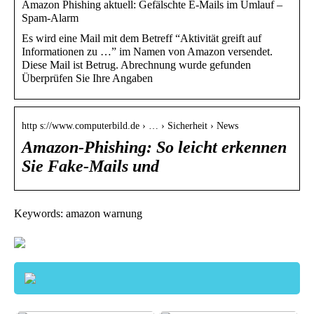
Amazon Phishing aktuell: Gefälschte E-Mails im Umlauf –
Spam-Alarm
Es wird eine Mail mit dem Betreff “Aktivität greift auf
Informationen zu …” im Namen von Amazon versendet.
Diese Mail ist Betrug. Abrechnung wurde gefunden
Überprüfen Sie Ihre Angaben
http s://www.computerbild.de › … › Sicherheit › News
Amazon-Phishing: So leicht erkennen
Sie Fake-Mails und
Keywords: amazon warnung