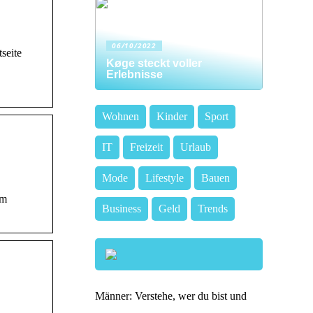
06/10/2022
seite
Køge steckt voller
Erlebnisse
Wohnen
Kinder
Sport
IT
Freizeit
Urlaub
Mode
Lifestyle
Bauen
um
Business
Geld
Trends
Männer: Verstehe, wer du bist und