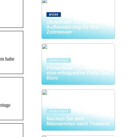
MODE
Uhrenrolle: Die Optimale
Aufbewahrung für Ihre
Zeitmesser
lem habe
22/10/2022
Firmenfeier? So planen Sie
eine erfolgreiche Party fürs
Büro
eringe
14/10/2022
Machen Sie eine
Männerreise nach Thailand